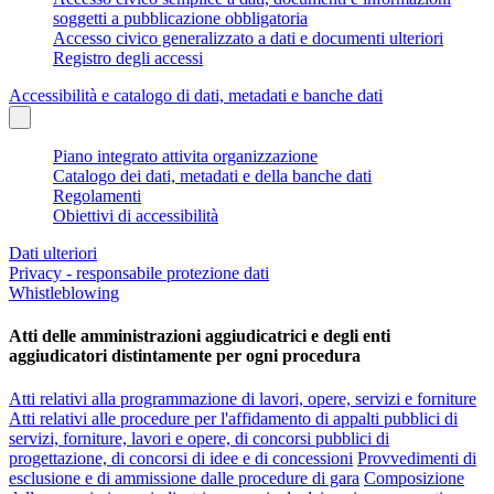
soggetti a pubblicazione obbligatoria
Accesso civico generalizzato a dati e documenti ulteriori
Registro degli accessi
Accessibilità e catalogo di dati, metadati e banche dati
Piano integrato attivita organizzazione
Catalogo dei dati, metadati e della banche dati
Regolamenti
Obiettivi di accessibilità
Dati ulteriori
Privacy - responsabile protezione dati
Whistleblowing
Atti delle amministrazioni aggiudicatrici e degli enti
aggiudicatori distintamente per ogni procedura
Atti relativi alla programmazione di lavori, opere, servizi e forniture
Atti relativi alle procedure per l'affidamento di appalti pubblici di
servizi, forniture, lavori e opere, di concorsi pubblici di
progettazione, di concorsi di idee e di concessioni
Provvedimenti di
esclusione e di ammissione dalle procedure di gara
Composizione