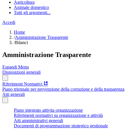
Agricoltura
Animale domestico
Tutti gli argomenti...
Accedi
Home
/
Amministrazione Trasparente
/
Bilanci
Amministrazione Trasparente
Espandi Menu
Disposizioni generali
Riferimenti Normativi
Piano triennale per prevenzione della corruzione e della trasparenza
Atti generali
Piano integrato attivita organizzazione
Riferimenti normativi su organizzazione e attività
Atti amministrativi generali
Documenti di programmazione strategico gestionale