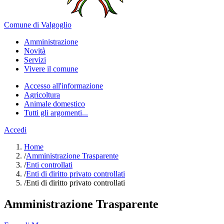
Comune di Valgoglio
Amministrazione
Novità
Servizi
Vivere il comune
Accesso all'informazione
Agricoltura
Animale domestico
Tutti gli argomenti...
Accedi
Home
/
Amministrazione Trasparente
/
Enti controllati
/
Enti di diritto privato controllati
/
Enti di diritto privato controllati
Amministrazione Trasparente