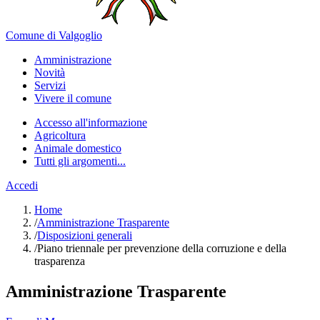
Comune di Valgoglio
Amministrazione
Novità
Servizi
Vivere il comune
Accesso all'informazione
Agricoltura
Animale domestico
Tutti gli argomenti...
Accedi
Home
/
Amministrazione Trasparente
/
Disposizioni generali
/
Piano triennale per prevenzione della corruzione e della
trasparenza
Amministrazione Trasparente