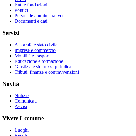
Enti e fondazioni
Politici
Personale amministrativo
Documenti e dati
Servizi
Anagrafe e stato civile
Imprese e commercio
Mobilità e trasporti
Educazione e formazione
Giustizia e sicurezza pubblica
Tributi, finanze e contravvenzioni
Novità
Notizie
Comunicati
Avvisi
Vivere il comune
Luoghi
Eventi