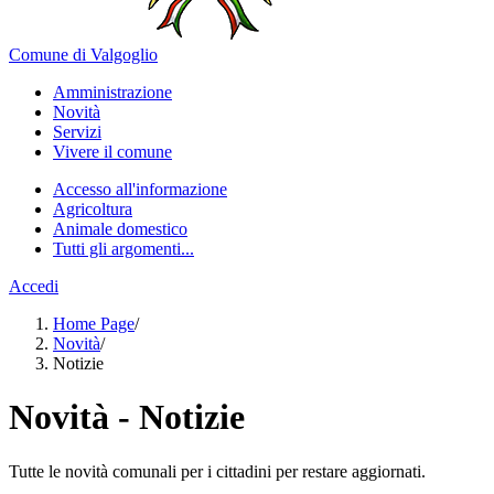
Comune di Valgoglio
Amministrazione
Novità
Servizi
Vivere il comune
Accesso all'informazione
Agricoltura
Animale domestico
Tutti gli argomenti...
Accedi
Home Page
/
Novità
/
Notizie
Novità - Notizie
Tutte le novità comunali per i cittadini per restare aggiornati.