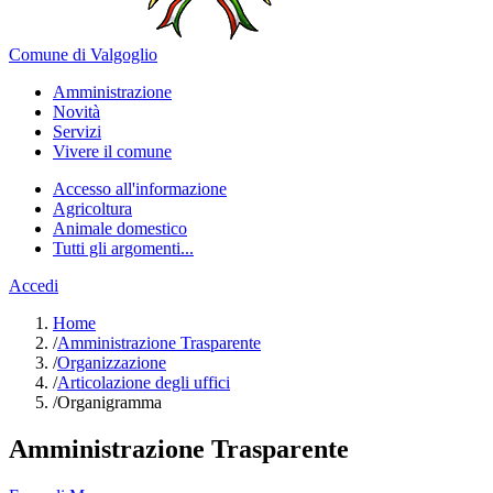
Comune di Valgoglio
Amministrazione
Novità
Servizi
Vivere il comune
Accesso all'informazione
Agricoltura
Animale domestico
Tutti gli argomenti...
Accedi
Home
/
Amministrazione Trasparente
/
Organizzazione
/
Articolazione degli uffici
/
Organigramma
Amministrazione Trasparente