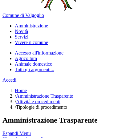
Comune di Valgoglio
Amministrazione
Novità
Servizi
Vivere il comune
Accesso all'informazione
Agricoltura
Animale domestico
Tutti gli argomenti...
Accedi
Home
/
Amministrazione Trasparente
/
Attività e procedimenti
/
Tipologie di procedimento
Amministrazione Trasparente
Espandi Menu