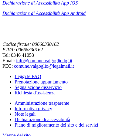
Dichiarazione di Accessibilità App IOS
Dichiarazione di Accessibilità App
Android
Codice fiscale: 00666330162
P.IVA: 00666330162
Tel: 0346 41053
Email:
info@comune.valgoglio.bg.it
PEC:
comune.valgoglio@legalmail.it
Leggi le FAQ
Prenotazione appuntamento
Segnalazione disservizio
Richiesta d'assistenza
Amministrazione trasparente
Informativa privacy
Note legali
Dichiarazione di accessibilità
Piano di miglioramento del sito e dei servizi
Mappa del sito