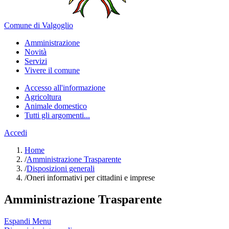
Comune di Valgoglio
Amministrazione
Novità
Servizi
Vivere il comune
Accesso all'informazione
Agricoltura
Animale domestico
Tutti gli argomenti...
Accedi
Home
/
Amministrazione Trasparente
/
Disposizioni generali
/
Oneri informativi per cittadini e imprese
Amministrazione Trasparente
Espandi Menu