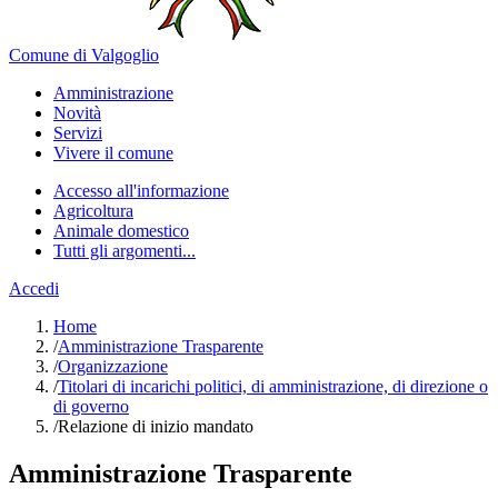
Comune di Valgoglio
Amministrazione
Novità
Servizi
Vivere il comune
Accesso all'informazione
Agricoltura
Animale domestico
Tutti gli argomenti...
Accedi
Home
/
Amministrazione Trasparente
/
Organizzazione
/
Titolari di incarichi politici, di amministrazione, di direzione o
di governo
/
Relazione di inizio mandato
Amministrazione Trasparente