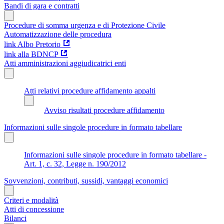
Bandi di gara e contratti
Procedure di somma urgenza e di Protezione Civile
Automatizzazione delle procedura
link Albo Pretorio
link alla BDNCP
Atti amministrazioni aggiudicatrici enti
Atti relativi procedure affidamento appalti
Avviso risultati procedure affidamento
Informazioni sulle singole procedure in formato tabellare
Informazioni sulle singole procedure in formato tabellare -
Art. 1, c. 32, Legge n. 190/2012
Sovvenzioni, contributi, sussidi, vantaggi economici
Criteri e modalità
Atti di concessione
Bilanci