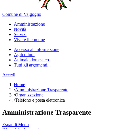
Comune di Valgoglio
Amministrazione
Novità
Servizi
Vivere il comune
Accesso all'informazione
Agricoltura
Animale domestico
Tutti gli argomenti...
Accedi
Home
/
Amministrazione Trasparente
/
Organizzazione
/
Telefono e posta elettronica
Amministrazione Trasparente
Espandi Menu