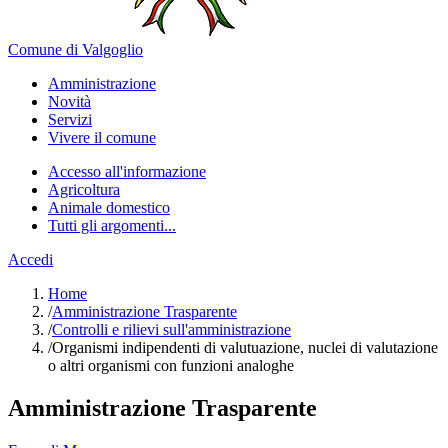
Comune di Valgoglio
Amministrazione
Novità
Servizi
Vivere il comune
Accesso all'informazione
Agricoltura
Animale domestico
Tutti gli argomenti...
Accedi
Home
/
Amministrazione Trasparente
/
Controlli e rilievi sull'amministrazione
/
Organismi indipendenti di valutuazione, nuclei di valutazione
o altri organismi con funzioni analoghe
Amministrazione Trasparente