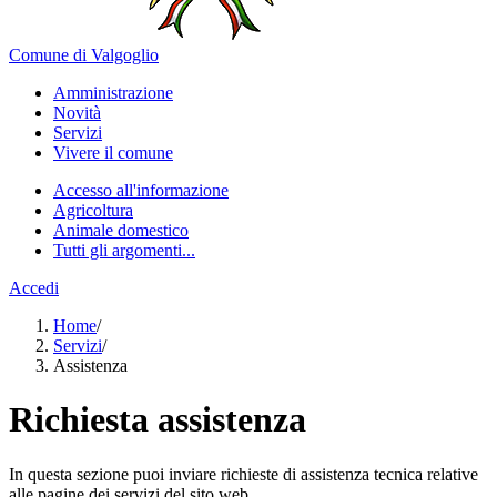
Comune di Valgoglio
Amministrazione
Novità
Servizi
Vivere il comune
Accesso all'informazione
Agricoltura
Animale domestico
Tutti gli argomenti...
Accedi
Home
/
Servizi
/
Assistenza
Richiesta assistenza
In questa sezione puoi inviare richieste di assistenza tecnica relative
alle pagine dei servizi del sito web.