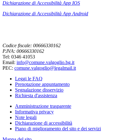
Dichiarazione di Accessibilità App IOS
Dichiarazione di Accessibilità App
Android
Codice fiscale: 00666330162
P.IVA: 00666330162
Tel: 0346 41053
Email:
info@comune.valgoglio.bg.it
PEC:
comune.valgoglio@legalmail.it
Leggi le FAQ
Prenotazione appuntamento
Segnalazione disservizio
Richiesta d'assistenza
Amministrazione trasparente
Informativa privacy
Note legali
Dichiarazione di accessibilità
Piano di miglioramento del sito e dei servizi
Mappa del sito