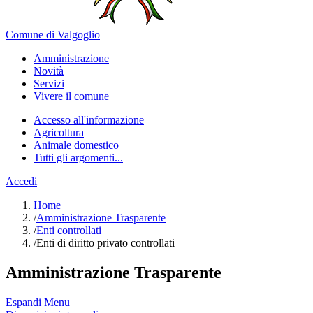
Comune di Valgoglio
Amministrazione
Novità
Servizi
Vivere il comune
Accesso all'informazione
Agricoltura
Animale domestico
Tutti gli argomenti...
Accedi
Home
/
Amministrazione Trasparente
/
Enti controllati
/
Enti di diritto privato controllati
Amministrazione Trasparente
Espandi Menu