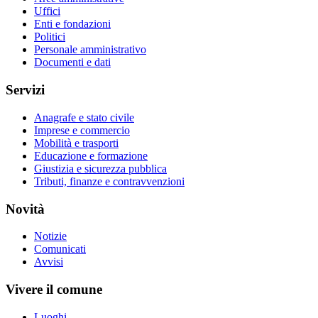
Uffici
Enti e fondazioni
Politici
Personale amministrativo
Documenti e dati
Servizi
Anagrafe e stato civile
Imprese e commercio
Mobilità e trasporti
Educazione e formazione
Giustizia e sicurezza pubblica
Tributi, finanze e contravvenzioni
Novità
Notizie
Comunicati
Avvisi
Vivere il comune
Luoghi