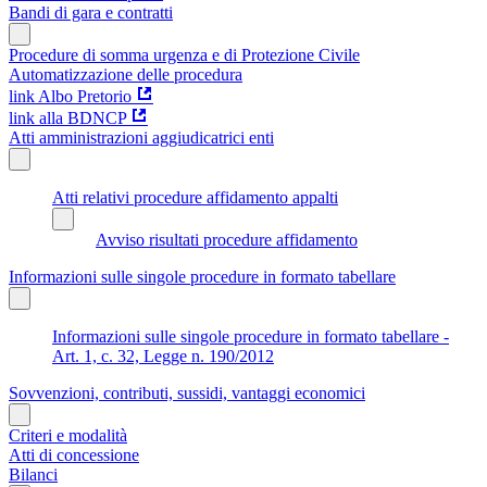
Bandi di gara e contratti
Procedure di somma urgenza e di Protezione Civile
Automatizzazione delle procedura
link Albo Pretorio
link alla BDNCP
Atti amministrazioni aggiudicatrici enti
Atti relativi procedure affidamento appalti
Avviso risultati procedure affidamento
Informazioni sulle singole procedure in formato tabellare
Informazioni sulle singole procedure in formato tabellare -
Art. 1, c. 32, Legge n. 190/2012
Sovvenzioni, contributi, sussidi, vantaggi economici
Criteri e modalità
Atti di concessione
Bilanci