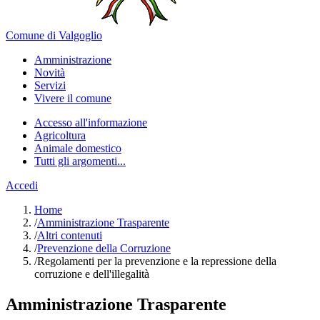
Comune di Valgoglio
Amministrazione
Novità
Servizi
Vivere il comune
Accesso all'informazione
Agricoltura
Animale domestico
Tutti gli argomenti...
Accedi
Home
/
Amministrazione Trasparente
/
Altri contenuti
/
Prevenzione della Corruzione
/
Regolamenti per la prevenzione e la repressione della
corruzione e dell'illegalità
Amministrazione Trasparente