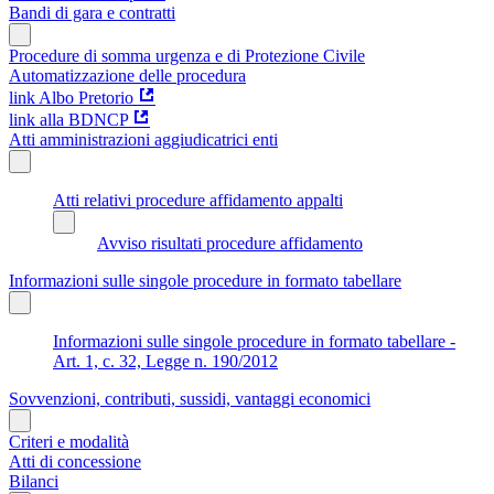
Bandi di gara e contratti
Procedure di somma urgenza e di Protezione Civile
Automatizzazione delle procedura
link Albo Pretorio
link alla BDNCP
Atti amministrazioni aggiudicatrici enti
Atti relativi procedure affidamento appalti
Avviso risultati procedure affidamento
Informazioni sulle singole procedure in formato tabellare
Informazioni sulle singole procedure in formato tabellare -
Art. 1, c. 32, Legge n. 190/2012
Sovvenzioni, contributi, sussidi, vantaggi economici
Criteri e modalità
Atti di concessione
Bilanci