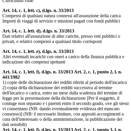
Curriculum vitae
Art. 14, c. 1, lett. c), d.lgs. n. 33/2013
Compensi di qualsiasi natura connessi all'assunzione della carica
Importi di viaggi di servizio e missioni pagati con fondi pubblici
Art. 14, c. 1, lett. d), d.lgs. n. 33/2013
Dati relativi all'assunzione di altre cariche, presso enti pubblici o
privati, e relativi compensi a qualsiasi titolo corrisposti
Art. 14, c. 1, lett. e), d.lgs. n. 33/2013
Altri eventuali incarichi con oneri a carico della finanza pubblica e
indicazione dei compensi spettanti
Art. 14, c. 1, lett. f), d.lgs. n. 33/2013 Art. 2, c. 1, punto 2, l. n.
441/1982
1) copie delle dichiarazioni dei redditi riferiti al periodo dell'incarico
2) copia della dichiarazione dei redditi successiva al termine
dell'incarico o carica, entro un mese dalla scadenza del termine di
legge per la presentazione della dichiarazione [Per il soggetto, il
coniuge non separato e i parenti entro il secondo grado, ove gli stessi
vi consentano (NB: dando eventualmente evidenza del mancato
consenso)] (NB: è necessario limitare, con appositi accorgimenti a
cura dell'interessato o della amministrazione, la pubblicazione dei
dati sensibili)
Art. 14, c. 1, lett. f), d.lgs. n. 33/2013 Art. 2, c. 1, punto 3, l. n.