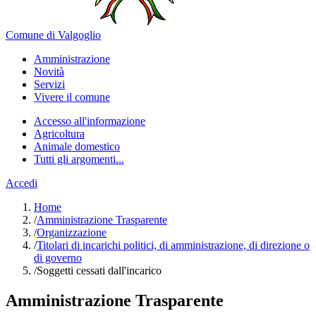
Comune di Valgoglio
Amministrazione
Novità
Servizi
Vivere il comune
Accesso all'informazione
Agricoltura
Animale domestico
Tutti gli argomenti...
Accedi
Home
/
Amministrazione Trasparente
/
Organizzazione
/
Titolari di incarichi politici, di amministrazione, di direzione o
di governo
/
Soggetti cessati dall'incarico
Amministrazione Trasparente