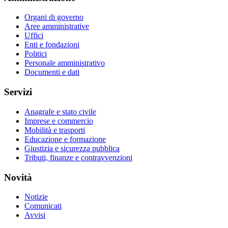
Organi di governo
Aree amministrative
Uffici
Enti e fondazioni
Politici
Personale amministrativo
Documenti e dati
Servizi
Anagrafe e stato civile
Imprese e commercio
Mobilità e trasporti
Educazione e formazione
Giustizia e sicurezza pubblica
Tributi, finanze e contravvenzioni
Novità
Notizie
Comunicati
Avvisi