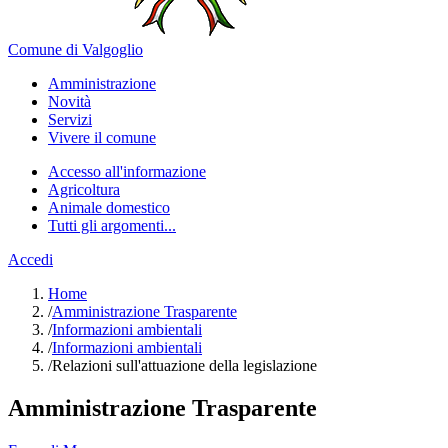
Comune di Valgoglio
Amministrazione
Novità
Servizi
Vivere il comune
Accesso all'informazione
Agricoltura
Animale domestico
Tutti gli argomenti...
Accedi
Home
/
Amministrazione Trasparente
/
Informazioni ambientali
/
Informazioni ambientali
/
Relazioni sull'attuazione della legislazione
Amministrazione Trasparente