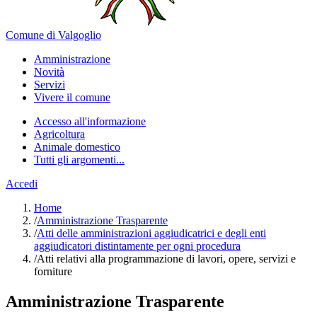
Comune di Valgoglio
Amministrazione
Novità
Servizi
Vivere il comune
Accesso all'informazione
Agricoltura
Animale domestico
Tutti gli argomenti...
Accedi
Home
/
Amministrazione Trasparente
/
Atti delle amministrazioni aggiudicatrici e degli enti
aggiudicatori distintamente per ogni procedura
/
Atti relativi alla programmazione di lavori, opere, servizi e
forniture
Amministrazione Trasparente