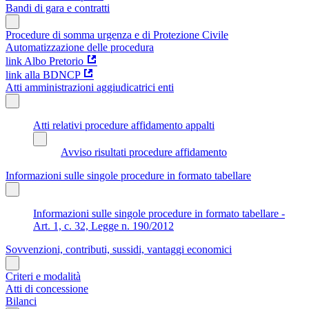
Bandi di gara e contratti
Procedure di somma urgenza e di Protezione Civile
Automatizzazione delle procedura
link Albo Pretorio
link alla BDNCP
Atti amministrazioni aggiudicatrici enti
Atti relativi procedure affidamento appalti
Avviso risultati procedure affidamento
Informazioni sulle singole procedure in formato tabellare
Informazioni sulle singole procedure in formato tabellare -
Art. 1, c. 32, Legge n. 190/2012
Sovvenzioni, contributi, sussidi, vantaggi economici
Criteri e modalità
Atti di concessione
Bilanci