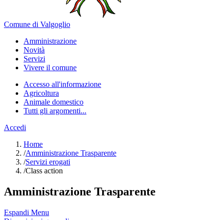
Comune di Valgoglio
Amministrazione
Novità
Servizi
Vivere il comune
Accesso all'informazione
Agricoltura
Animale domestico
Tutti gli argomenti...
Accedi
Home
/
Amministrazione Trasparente
/
Servizi erogati
/
Class action
Amministrazione Trasparente
Espandi Menu