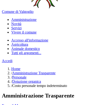
Comune di Valgoglio
Amministrazione
Novità
Servizi
Vivere il comune
Accesso all'informazione
Agricoltura
Animale domestico
Tutti gli argomenti...
Accedi
Home
/
Amministrazione Trasparente
/
Personale
/
Dotazione organica
/
Costo personale tempo indeterminato
Amministrazione Trasparente