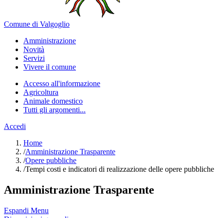
Comune di Valgoglio
Amministrazione
Novità
Servizi
Vivere il comune
Accesso all'informazione
Agricoltura
Animale domestico
Tutti gli argomenti...
Accedi
Home
/
Amministrazione Trasparente
/
Opere pubbliche
/
Tempi costi e indicatori di realizzazione delle opere pubbliche
Amministrazione Trasparente
Espandi Menu