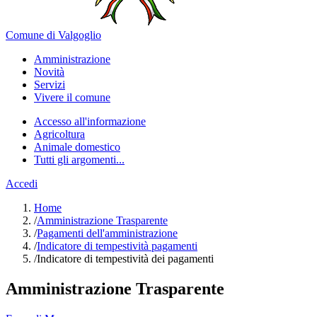
Comune di Valgoglio
Amministrazione
Novità
Servizi
Vivere il comune
Accesso all'informazione
Agricoltura
Animale domestico
Tutti gli argomenti...
Accedi
Home
/
Amministrazione Trasparente
/
Pagamenti dell'amministrazione
/
Indicatore di tempestività pagamenti
/
Indicatore di tempestività dei pagamenti
Amministrazione Trasparente