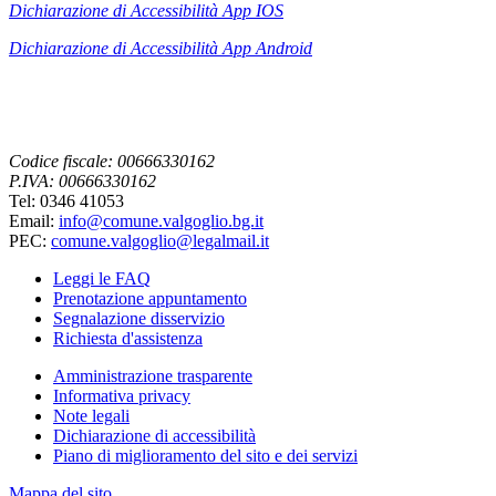
Dichiarazione di Accessibilità App IOS
Dichiarazione di Accessibilità App
Android
Codice fiscale: 00666330162
P.IVA: 00666330162
Tel: 0346 41053
Email:
info@comune.valgoglio.bg.it
PEC:
comune.valgoglio@legalmail.it
Leggi le FAQ
Prenotazione appuntamento
Segnalazione disservizio
Richiesta d'assistenza
Amministrazione trasparente
Informativa privacy
Note legali
Dichiarazione di accessibilità
Piano di miglioramento del sito e dei servizi
Mappa del sito