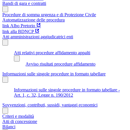
Bandi di gara e contratti
Procedure di somma urgenza e di Protezione Civile
Automatizzazione delle procedura
link Albo Pretorio
link alla BDNCP
Atti amministrazioni aggiudicatrici enti
Atti relativi procedure affidamento appalti
Avviso risultati procedure affidamento
Informazioni sulle singole procedure in formato tabellare
Informazioni sulle singole procedure in formato tabellare -
Art. 1, c. 32, Legge n. 190/2012
Sovvenzioni, contributi, sussidi, vantaggi economici
Criteri e modalità
Atti di concessione
Bilanci