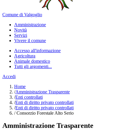
Comune di Valgoglio
Amministrazione
Novità
Servizi
Vivere il comune
Accesso all'informazione
Agricoltura
Animale domestico
Tutti gli argomenti...
Accedi
Home
/
Amministrazione Trasparente
/
Enti controllati
/
Enti di diritto privato controllati
/
Enti di diritto privato controllati
/
Consorzio Forestale Alto Serio
Amministrazione Trasparente