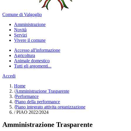
Comune di Valgoglio
Amministrazione
Novità
Servizi
Vivere il comune
Accesso all'informazione
Agricoltura
Animale domestico
Tutti gli argomenti...
Accedi
Home
/
Amministrazione Trasparente
/
Performance
/
Piano della performance
/
Piano integrato attivita organizzazione
/
PIAO 2022/2024
Amministrazione Trasparente