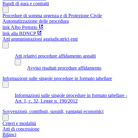
Bandi di gara e contratti
Procedure di somma urgenza e di Protezione Civile
Automatizzazione delle procedura
link Albo Pretorio
link alla BDNCP
Atti amministrazioni aggiudicatrici enti
Atti relativi procedure affidamento appalti
Avviso risultati procedure affidamento
Informazioni sulle singole procedure in formato tabellare
Informazioni sulle singole procedure in formato tabellare -
Art. 1, c. 32, Legge n. 190/2012
Sovvenzioni, contributi, sussidi, vantaggi economici
Criteri e modalità
Atti di concessione
Bilanci