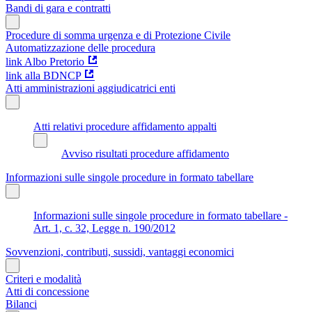
Bandi di gara e contratti
Procedure di somma urgenza e di Protezione Civile
Automatizzazione delle procedura
link Albo Pretorio
link alla BDNCP
Atti amministrazioni aggiudicatrici enti
Atti relativi procedure affidamento appalti
Avviso risultati procedure affidamento
Informazioni sulle singole procedure in formato tabellare
Informazioni sulle singole procedure in formato tabellare -
Art. 1, c. 32, Legge n. 190/2012
Sovvenzioni, contributi, sussidi, vantaggi economici
Criteri e modalità
Atti di concessione
Bilanci