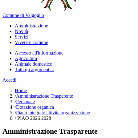
Comune di Valgoglio
Amministrazione
Novità
Servizi
Vivere il comune
Accesso all'informazione
Agricoltura
Animale domestico
Tutti gli argomenti...
Accedi
Home
/
Amministrazione Trasparente
/
Personale
/
Dotazione organica
/
Piano integrato attivita organizzazione
/
PIAO 2026 2028
Amministrazione Trasparente