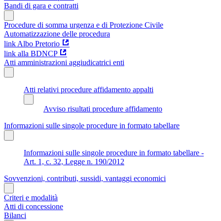
Bandi di gara e contratti
Procedure di somma urgenza e di Protezione Civile
Automatizzazione delle procedura
link Albo Pretorio
link alla BDNCP
Atti amministrazioni aggiudicatrici enti
Atti relativi procedure affidamento appalti
Avviso risultati procedure affidamento
Informazioni sulle singole procedure in formato tabellare
Informazioni sulle singole procedure in formato tabellare -
Art. 1, c. 32, Legge n. 190/2012
Sovvenzioni, contributi, sussidi, vantaggi economici
Criteri e modalità
Atti di concessione
Bilanci