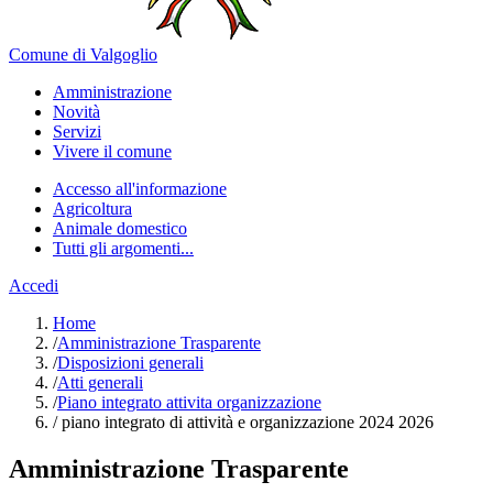
Comune di Valgoglio
Amministrazione
Novità
Servizi
Vivere il comune
Accesso all'informazione
Agricoltura
Animale domestico
Tutti gli argomenti...
Accedi
Home
/
Amministrazione Trasparente
/
Disposizioni generali
/
Atti generali
/
Piano integrato attivita organizzazione
/
piano integrato di attività e organizzazione 2024 2026
Amministrazione Trasparente