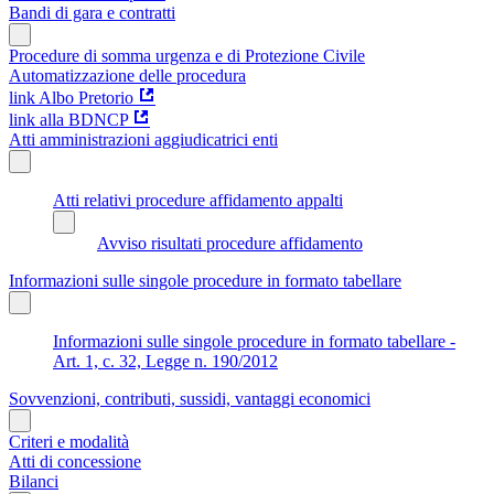
Bandi di gara e contratti
Procedure di somma urgenza e di Protezione Civile
Automatizzazione delle procedura
link Albo Pretorio
link alla BDNCP
Atti amministrazioni aggiudicatrici enti
Atti relativi procedure affidamento appalti
Avviso risultati procedure affidamento
Informazioni sulle singole procedure in formato tabellare
Informazioni sulle singole procedure in formato tabellare -
Art. 1, c. 32, Legge n. 190/2012
Sovvenzioni, contributi, sussidi, vantaggi economici
Criteri e modalità
Atti di concessione
Bilanci