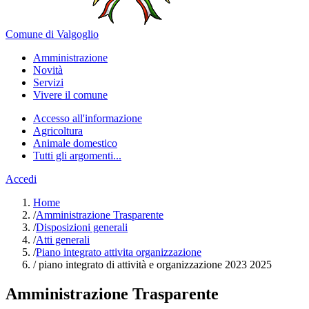
Comune di Valgoglio
Amministrazione
Novità
Servizi
Vivere il comune
Accesso all'informazione
Agricoltura
Animale domestico
Tutti gli argomenti...
Accedi
Home
/
Amministrazione Trasparente
/
Disposizioni generali
/
Atti generali
/
Piano integrato attivita organizzazione
/
piano integrato di attività e organizzazione 2023 2025
Amministrazione Trasparente