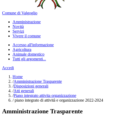
Comune di Valgoglio
Amministrazione
Novità
Servizi
Vivere il comune
Accesso all'informazione
Agricoltura
Animale domestico
Tutti gli argomenti...
Accedi
Home
/
Amministrazione Trasparente
/
Disposizioni generali
/
Atti generali
/
Piano integrato attivita organizzazione
/
piano integrato di attività e organizzazione 2022-2024
Amministrazione Trasparente