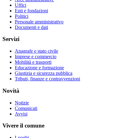
Uffici
Enti e fondazioni
Politici
Personale amministrativo
Documenti e dati
Servizi
Anagrafe e stato civile
Imprese e commercio
Mobilità e trasporti
Educazione e formazione
Giustizia e sicurezza pubblica
Tributi, finanze e contravvenzioni
Novità
Notizie
Comunicati
Avvisi
Vivere il comune
Luoghi