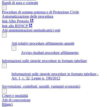
Bandi di gara e contratti
Procedure di somma urgenza e di Protezione Civile
Automatizzazione delle procedura
link Albo Pretorio
link alla BDNCP
Atti amministrazioni aggiudicatrici enti
Atti relativi procedure affidamento appalti
Avviso risultati procedure affidamento
Informazioni sulle singole procedure in formato tabellare
Informazioni sulle singole procedure in formato tabellare -
Art. 1, c. 32, Legge n. 190/2012
Sovvenzioni, contributi, sussidi, vantaggi economici
Criteri e modalità
Atti di concessione
Bilanci