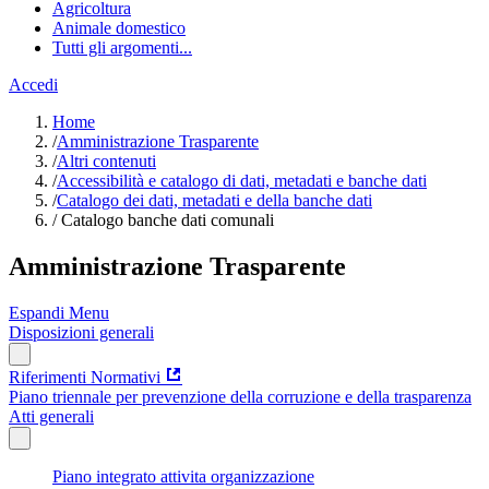
Agricoltura
Animale domestico
Tutti gli argomenti...
Accedi
Home
/
Amministrazione Trasparente
/
Altri contenuti
/
Accessibilità e catalogo di dati, metadati e banche dati
/
Catalogo dei dati, metadati e della banche dati
/
Catalogo banche dati comunali
Amministrazione Trasparente
Espandi Menu
Disposizioni generali
Riferimenti Normativi
Piano triennale per prevenzione della corruzione e della trasparenza
Atti generali
Piano integrato attivita organizzazione