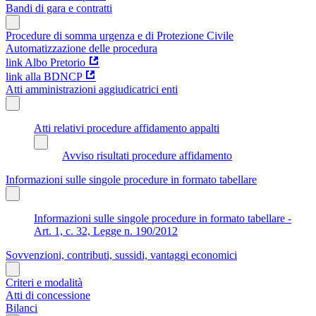
Bandi di gara e contratti
Procedure di somma urgenza e di Protezione Civile
Automatizzazione delle procedura
link Albo Pretorio
link alla BDNCP
Atti amministrazioni aggiudicatrici enti
Atti relativi procedure affidamento appalti
Avviso risultati procedure affidamento
Informazioni sulle singole procedure in formato tabellare
Informazioni sulle singole procedure in formato tabellare -
Art. 1, c. 32, Legge n. 190/2012
Sovvenzioni, contributi, sussidi, vantaggi economici
Criteri e modalità
Atti di concessione
Bilanci