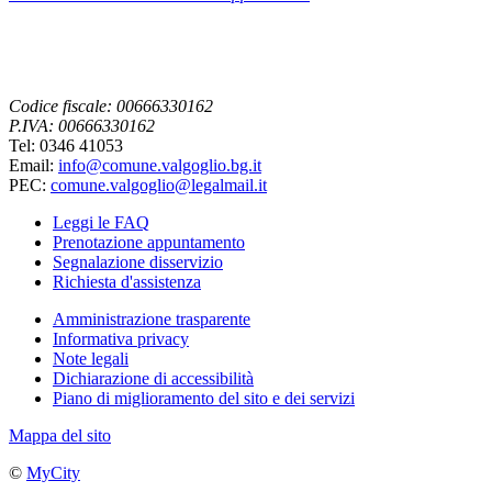
Codice fiscale: 00666330162
P.IVA: 00666330162
Tel: 0346 41053
Email:
info@comune.valgoglio.bg.it
PEC:
comune.valgoglio@legalmail.it
Leggi le FAQ
Prenotazione appuntamento
Segnalazione disservizio
Richiesta d'assistenza
Amministrazione trasparente
Informativa privacy
Note legali
Dichiarazione di accessibilità
Piano di miglioramento del sito e dei servizi
Mappa del sito
©
MyCity