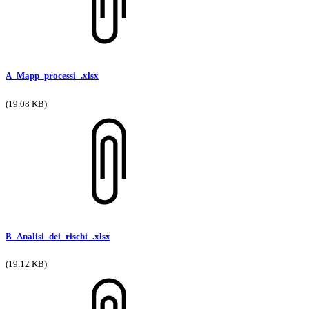
A_Mapp_processi_.xlsx
(19.08 KB)
B_Analisi_dei_rischi_.xlsx
(19.12 KB)