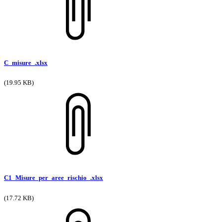
C_misure_.xlsx
(19.95 KB)
C1_Misure_per_aree_rischio_.xlsx
(17.72 KB)