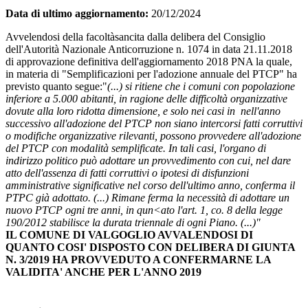
Data di ultimo aggiornamento:
20/12/2024
Avvelendosi della facoltàsancita dalla delibera del Consiglio
dell'Autorità Nazionale Anticorruzione n. 1074 in data 21.11.2018
di approvazione definitiva dell'aggiornamento 2018 PNA la quale,
in materia di "Semplificazioni per l'adozione annuale del PTCP" ha
previsto quanto segue:"
(...) si ritiene che i comuni con popolazione
inferiore a 5.000 abitanti, in ragione delle difficoltà organizzative
dovute alla loro ridotta dimensione, e solo nei casi in nell'anno
successivo all'adozione del PTCP non siano intercorsi fatti corruttivi
o modifiche organizzative rilevanti, possono provvedere all'adozione
del PTCP con modalità semplificate. In tali casi, l'organo di
indirizzo politico può adottare un provvedimento con cui, nel dare
atto dell'assenza di fatti corruttivi o ipotesi di disfunzioni
amministrative significative nel corso dell'ultimo anno, conferma il
PTPC già adottato. (...) Rimane ferma la necessità di adottare un
nuovo PTCP ogni tre anni, in qun<ato l'art. 1, co. 8 della legge
190/2012 stabilisce la durata triennale di ogni Piano. (...)"
IL COMUNE DI VALGOGLIO AVVALENDOSI DI
QUANTO COSI' DISPOSTO CON DELIBERA DI GIUNTA
N. 3/2019 HA PROVVEDUTO A CONFERMARNE LA
VALIDITA' ANCHE PER L'ANNO 2019