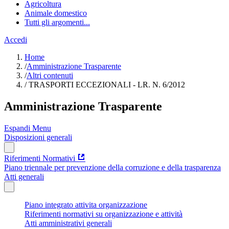
Agricoltura
Animale domestico
Tutti gli argomenti...
Accedi
Home
/
Amministrazione Trasparente
/
Altri contenuti
/
TRASPORTI ECCEZIONALI - LR. N. 6/2012
Amministrazione Trasparente
Espandi Menu
Disposizioni generali
Riferimenti Normativi
Piano triennale per prevenzione della corruzione e della trasparenza
Atti generali
Piano integrato attivita organizzazione
Riferimenti normativi su organizzazione e attività
Atti amministrativi generali