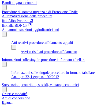
Bandi di gara e contratti
Procedure di somma urgenza e di Protezione Civile
Automatizzazione delle procedura
link Albo Pretorio
link alla BDNCP
Atti amministrazioni aggiudicatrici enti
Atti relativi procedure affidamento appalti
Avviso risultati procedure affidamento
Informazioni sulle singole procedure in formato tabellare
Informazioni sulle singole procedure in formato tabellare -
Art. 1, c. 32, Legge n. 190/2012
Sovvenzioni, contributi, sussidi, vantaggi economici
Criteri e modalità
Atti di concessione
Bilanci