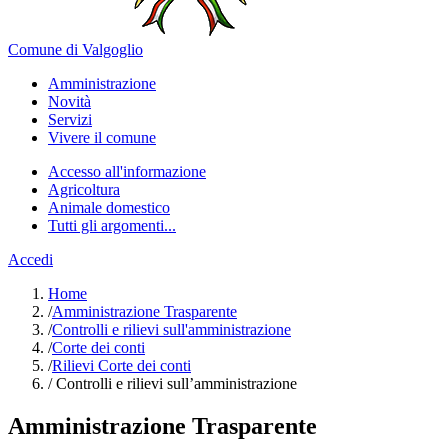
Comune di Valgoglio
Amministrazione
Novità
Servizi
Vivere il comune
Accesso all'informazione
Agricoltura
Animale domestico
Tutti gli argomenti...
Accedi
Home
/
Amministrazione Trasparente
/
Controlli e rilievi sull'amministrazione
/
Corte dei conti
/
Rilievi Corte dei conti
/
Controlli e rilievi sull’amministrazione
Amministrazione Trasparente