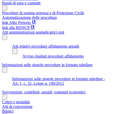
Bandi di gara e contratti
Procedure di somma urgenza e di Protezione Civile
Automatizzazione delle procedura
link Albo Pretorio
link alla BDNCP
Atti amministrazioni aggiudicatrici enti
Atti relativi procedure affidamento appalti
Avviso risultati procedure affidamento
Informazioni sulle singole procedure in formato tabellare
Informazioni sulle singole procedure in formato tabellare -
Art. 1, c. 32, Legge n. 190/2012
Sovvenzioni, contributi, sussidi, vantaggi economici
Criteri e modalità
Atti di concessione
Bilanci