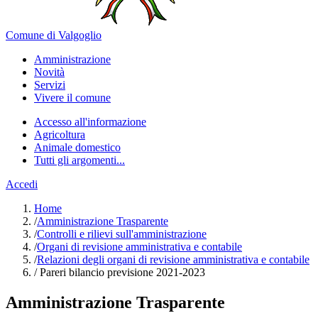
Comune di Valgoglio
Amministrazione
Novità
Servizi
Vivere il comune
Accesso all'informazione
Agricoltura
Animale domestico
Tutti gli argomenti...
Accedi
Home
/
Amministrazione Trasparente
/
Controlli e rilievi sull'amministrazione
/
Organi di revisione amministrativa e contabile
/
Relazioni degli organi di revisione amministrativa e contabile
/
Pareri bilancio previsione 2021-2023
Amministrazione Trasparente