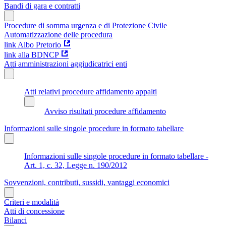
Bandi di gara e contratti
Procedure di somma urgenza e di Protezione Civile
Automatizzazione delle procedura
link Albo Pretorio
link alla BDNCP
Atti amministrazioni aggiudicatrici enti
Atti relativi procedure affidamento appalti
Avviso risultati procedure affidamento
Informazioni sulle singole procedure in formato tabellare
Informazioni sulle singole procedure in formato tabellare -
Art. 1, c. 32, Legge n. 190/2012
Sovvenzioni, contributi, sussidi, vantaggi economici
Criteri e modalità
Atti di concessione
Bilanci