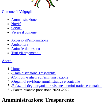
Comune di Valgoglio
Amministrazione
Novità
Servizi
Vivere il comune
Accesso all'informazione
Agricoltura
Animale domestico
Tutti gli argomenti...
Accedi
Home
/
Amministrazione Trasparente
/
Controlli e rilievi sull'amministrazione
/
Organi di revisione amministrativa e contabile
/
Relazioni degli organi di revisione amministrativa e contabile
/
Parere bilancio previsione 2020 -2022
Amministrazione Trasparente