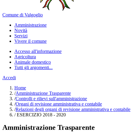
Comune di Valgoglio
Amministrazione
Novità
Servizi
Vivere il comune
Accesso all'informazione
Agricoltura
Animale domestico
Tutti gli argomenti...
Accedi
Home
/
Amministrazione Trasparente
/
Controlli e rilievi sull'amministrazione
/
Organi di revisione amministrativa e contabile
/
Relazioni degli organi di revisione amministrativa e contabile
/
ESERCIZIO 2018 - 2020
Amministrazione Trasparente