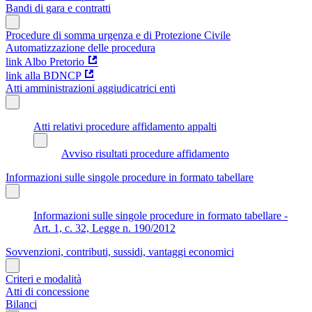
Bandi di gara e contratti
Procedure di somma urgenza e di Protezione Civile
Automatizzazione delle procedura
link Albo Pretorio
link alla BDNCP
Atti amministrazioni aggiudicatrici enti
Atti relativi procedure affidamento appalti
Avviso risultati procedure affidamento
Informazioni sulle singole procedure in formato tabellare
Informazioni sulle singole procedure in formato tabellare -
Art. 1, c. 32, Legge n. 190/2012
Sovvenzioni, contributi, sussidi, vantaggi economici
Criteri e modalità
Atti di concessione
Bilanci