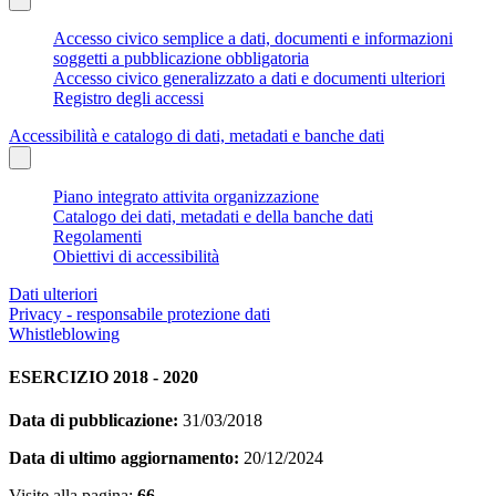
Accesso civico semplice a dati, documenti e informazioni
soggetti a pubblicazione obbligatoria
Accesso civico generalizzato a dati e documenti ulteriori
Registro degli accessi
Accessibilità e catalogo di dati, metadati e banche dati
Piano integrato attivita organizzazione
Catalogo dei dati, metadati e della banche dati
Regolamenti
Obiettivi di accessibilità
Dati ulteriori
Privacy - responsabile protezione dati
Whistleblowing
ESERCIZIO 2018 - 2020
Data di pubblicazione:
31/03/2018
Data di ultimo aggiornamento:
20/12/2024
Visite alla pagina:
66