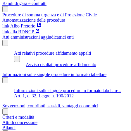
Bandi di gara e contratti
Procedure di somma urgenza e di Protezione Civile
Automatizzazione delle procedura
link Albo Pretorio
link alla BDNCP
Atti amministrazioni aggiudicatrici enti
Atti relativi procedure affidamento appalti
Avviso risultati procedure affidamento
Informazioni sulle singole procedure in formato tabellare
Informazioni sulle singole procedure in formato tabellare -
Art. 1, c. 32, Legge n. 190/2012
Sovvenzioni, contributi, sussidi, vantaggi economici
Criteri e modalità
Atti di concessione
Bilanci