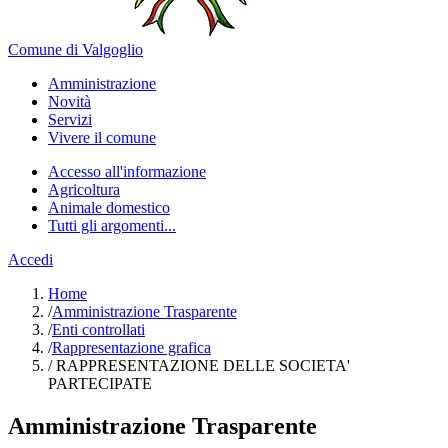
Comune di Valgoglio
Amministrazione
Novità
Servizi
Vivere il comune
Accesso all'informazione
Agricoltura
Animale domestico
Tutti gli argomenti...
Accedi
Home
/
Amministrazione Trasparente
/
Enti controllati
/
Rappresentazione grafica
/
RAPPRESENTAZIONE DELLE SOCIETA'
PARTECIPATE
Amministrazione Trasparente