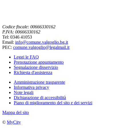
Codice fiscale: 00666330162
P.IVA: 00666330162
Tel: 0346 41053
Email:
info@comune.valgoglio.bg.it
PEC:
comune.valgoglio@legalmail.it
Leggi le FAQ
Prenotazione appuntamento
Segnalazione disservizio
Richiesta d'assistenza
Amministrazione trasparente
Informativa privacy
Note legali
Dichiarazione di accessibilità
Piano di miglioramento del sito e dei servizi
Mappa del sito
©
MyCity