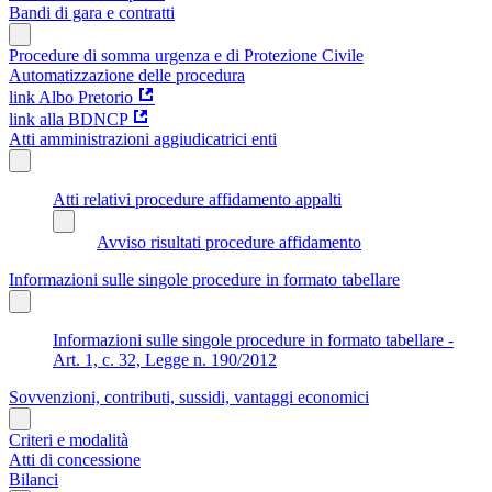
Bandi di gara e contratti
Procedure di somma urgenza e di Protezione Civile
Automatizzazione delle procedura
link Albo Pretorio
link alla BDNCP
Atti amministrazioni aggiudicatrici enti
Atti relativi procedure affidamento appalti
Avviso risultati procedure affidamento
Informazioni sulle singole procedure in formato tabellare
Informazioni sulle singole procedure in formato tabellare -
Art. 1, c. 32, Legge n. 190/2012
Sovvenzioni, contributi, sussidi, vantaggi economici
Criteri e modalità
Atti di concessione
Bilanci