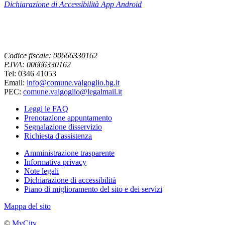
Dichiarazione di Accessibilità App
Android
Codice fiscale: 00666330162
P.IVA: 00666330162
Tel: 0346 41053
Email:
info@comune.valgoglio.bg.it
PEC:
comune.valgoglio@legalmail.it
Leggi le FAQ
Prenotazione appuntamento
Segnalazione disservizio
Richiesta d'assistenza
Amministrazione trasparente
Informativa privacy
Note legali
Dichiarazione di accessibilità
Piano di miglioramento del sito e dei servizi
Mappa del sito
©
MyCity