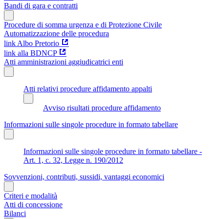
Bandi di gara e contratti
Procedure di somma urgenza e di Protezione Civile
Automatizzazione delle procedura
link Albo Pretorio
link alla BDNCP
Atti amministrazioni aggiudicatrici enti
Atti relativi procedure affidamento appalti
Avviso risultati procedure affidamento
Informazioni sulle singole procedure in formato tabellare
Informazioni sulle singole procedure in formato tabellare -
Art. 1, c. 32, Legge n. 190/2012
Sovvenzioni, contributi, sussidi, vantaggi economici
Criteri e modalità
Atti di concessione
Bilanci