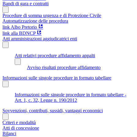
Bandi di gara e contratti
Procedure di somma urgenza e di Protezione Civile
Automatizzazione delle procedura
link Albo Pretorio
link alla BDNCP
Atti amministrazioni aggiudicatrici enti
Atti relativi procedure affidamento appalti
Avviso risultati procedure affidamento
Informazioni sulle singole procedure in formato tabellare
Informazioni sulle singole procedure in formato tabellare -
Art. 1, c. 32, Legge n. 190/2012
Sovvenzioni, contributi, sussidi, vantaggi economici
Criteri e modalità
Atti di concessione
Bilanci