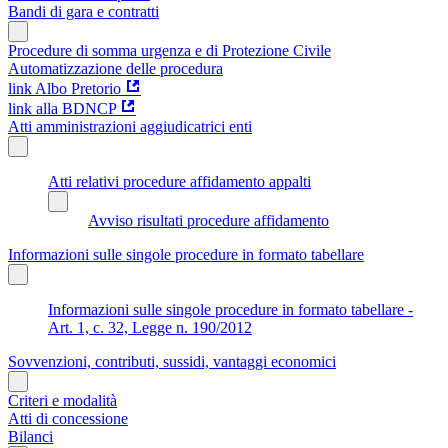
Bandi di gara e contratti
Procedure di somma urgenza e di Protezione Civile
Automatizzazione delle procedura
link Albo Pretorio
link alla BDNCP
Atti amministrazioni aggiudicatrici enti
Atti relativi procedure affidamento appalti
Avviso risultati procedure affidamento
Informazioni sulle singole procedure in formato tabellare
Informazioni sulle singole procedure in formato tabellare -
Art. 1, c. 32, Legge n. 190/2012
Sovvenzioni, contributi, sussidi, vantaggi economici
Criteri e modalità
Atti di concessione
Bilanci