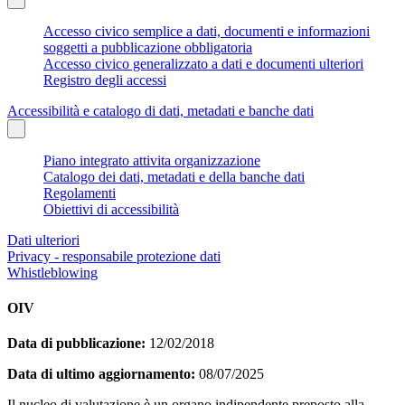
Accesso civico semplice a dati, documenti e informazioni
soggetti a pubblicazione obbligatoria
Accesso civico generalizzato a dati e documenti ulteriori
Registro degli accessi
Accessibilità e catalogo di dati, metadati e banche dati
Piano integrato attivita organizzazione
Catalogo dei dati, metadati e della banche dati
Regolamenti
Obiettivi di accessibilità
Dati ulteriori
Privacy - responsabile protezione dati
Whistleblowing
OIV
Data di pubblicazione:
12/02/2018
Data di ultimo aggiornamento:
08/07/2025
Il nucleo di valutazione è un organo indipendente preposto alla