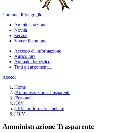
Comune di Valgoglio
Amministrazione
Novità
Servizi
Vivere il comune
Accesso all'informazione
Agricoltura
Animale domestico
Tutti gli argomenti...
Accedi
Home
/
Amministrazione Trasparente
/
Personale
/
OIV
/
OIV - in formato tabellare
/
OIV
Amministrazione Trasparente