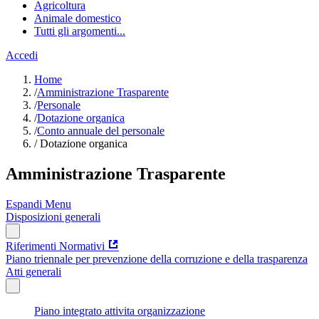
Agricoltura
Animale domestico
Tutti gli argomenti...
Accedi
Home
/
Amministrazione Trasparente
/
Personale
/
Dotazione organica
/
Conto annuale del personale
/
Dotazione organica
Amministrazione Trasparente
Espandi Menu
Disposizioni generali
Riferimenti Normativi
Piano triennale per prevenzione della corruzione e della trasparenza
Atti generali
Piano integrato attivita organizzazione