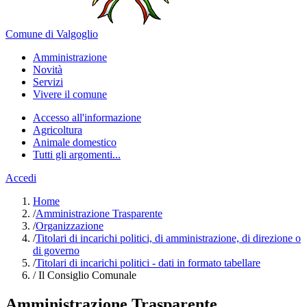
Comune di Valgoglio
Amministrazione
Novità
Servizi
Vivere il comune
Accesso all'informazione
Agricoltura
Animale domestico
Tutti gli argomenti...
Accedi
Home
/
Amministrazione Trasparente
/
Organizzazione
/
Titolari di incarichi politici, di amministrazione, di direzione o
di governo
/
Titolari di incarichi politici - dati in formato tabellare
/
Il Consiglio Comunale
Amministrazione Trasparente