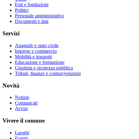
Enti e fondazioni
Politici
Personale amministrativo
Documenti e dati
Servizi
Anagrafe e stato civile
Imprese e commercio
Mobilità e trasporti
Educazione e formazione
Giustizia e sicurezza pubblica
Tributi, finanze e contravvenzioni
Novità
Notizie
Comunicati
Avvisi
Vivere il comune
Luoghi
Eventi