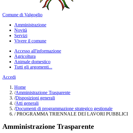
Comune di Valgoglio
Amministrazione
Novità
Servizi
Vivere il comune
Accesso all'informazione
Agricoltura
Animale domestico
Tutti gli argomenti...
Accedi
Home
/
Amministrazione Trasparente
/
Disposizioni generali
/
Atti generali
/
Documenti di programmazione strategico gestionale
/
PROGRAMMA TRIENNALE DEI LAVORI PUBBLICI
Amministrazione Trasparente