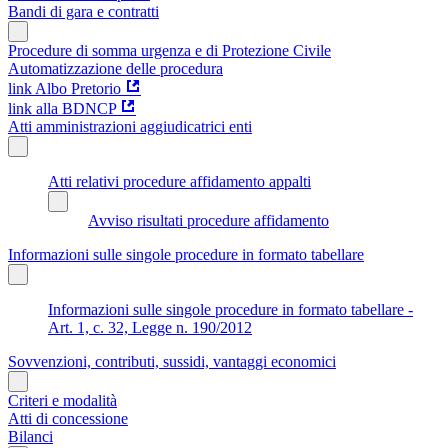
Bandi di gara e contratti
Procedure di somma urgenza e di Protezione Civile
Automatizzazione delle procedura
link Albo Pretorio
link alla BDNCP
Atti amministrazioni aggiudicatrici enti
Atti relativi procedure affidamento appalti
Avviso risultati procedure affidamento
Informazioni sulle singole procedure in formato tabellare
Informazioni sulle singole procedure in formato tabellare -
Art. 1, c. 32, Legge n. 190/2012
Sovvenzioni, contributi, sussidi, vantaggi economici
Criteri e modalità
Atti di concessione
Bilanci