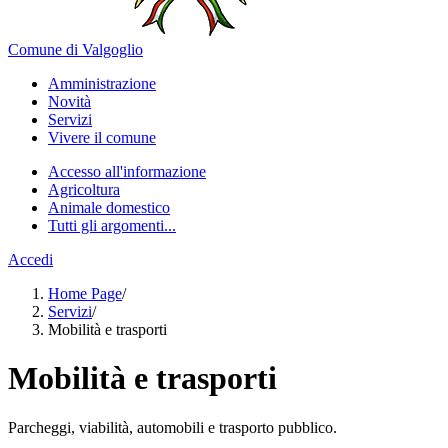
Comune di Valgoglio
Amministrazione
Novità
Servizi
Vivere il comune
Accesso all'informazione
Agricoltura
Animale domestico
Tutti gli argomenti...
Accedi
Home Page
/
Servizi
/
Mobilità e trasporti
Mobilità e trasporti
Parcheggi, viabilità, automobili e trasporto pubblico.