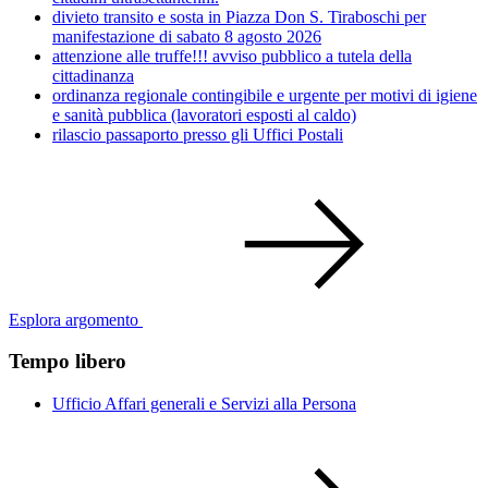
divieto transito e sosta in Piazza Don S. Tiraboschi per
manifestazione di sabato 8 agosto 2026
attenzione alle truffe!!! avviso pubblico a tutela della
cittadinanza
ordinanza regionale contingibile e urgente per motivi di igiene
e sanità pubblica (lavoratori esposti al caldo)
rilascio passaporto presso gli Uffici Postali
Esplora argomento
Tempo libero
Ufficio Affari generali e Servizi alla Persona